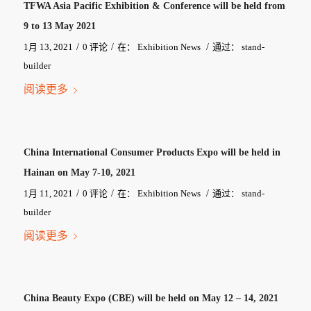
TFWA Asia Pacific Exhibition & Conference will be held from
9 to 13 May 2021
/
/
/
1月 13, 2021
0 评论
在：
Exhibition News
通过：
stand-
builder
阅读更多
China International Consumer Products Expo will be held in
Hainan on May 7-10, 2021
/
/
/
1月 11, 2021
0 评论
在：
Exhibition News
通过：
stand-
builder
阅读更多
China Beauty Expo (CBE) will be held on May 12 – 14, 2021