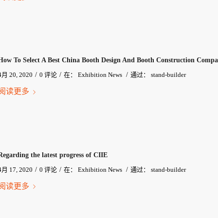
How To Select A Best China Booth Design And Booth Construction Comp
/
/
/
4月 20, 2020
0 评论
在：
Exhibition News
通过：
stand-builder
阅读更多
Regarding the latest progress of CIIE
/
/
/
4月 17, 2020
0 评论
在：
Exhibition News
通过：
stand-builder
阅读更多