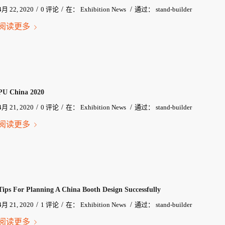
/
/
/
4月 22, 2020
0 评论
在：
Exhibition News
通过：
stand-builder
阅读更多
PU China 2020
/
/
/
4月 21, 2020
0 评论
在：
Exhibition News
通过：
stand-builder
阅读更多
Tips For Planning A China Booth Design Successfully
/
/
/
4月 21, 2020
1 评论
在：
Exhibition News
通过：
stand-builder
阅读更多