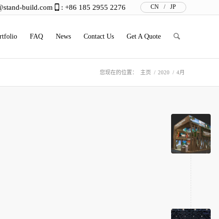
@stand-build.com
: +86 185 2955 2276
CN
/
JP
rtfolio
FAQ
News
Contact Us
Get A Quote
您现在的位置：
主页
/
2020
/
4月