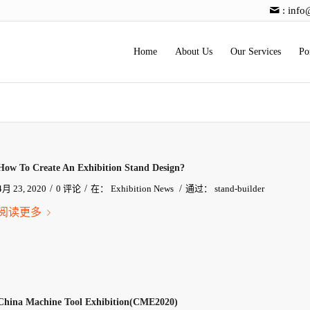
:
info
Home
About Us
Our Services
Po
How To Create An Exhibition Stand Design?
/
/
/
4月 23, 2020
0 评论
在：
Exhibition News
通过：
stand-builder
阅读更多
China Machine Tool Exhibition(CME2020)