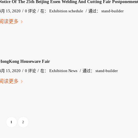
Notice Of The 25th Beijing Essen Welding And Cutting Fair Postponemen
/
/
/
4月 15, 2020
0 评论
在：
Exhibition schedule
通过：
stand-builder
阅读更多
HongKong Houseware Fair
/
/
/
4月 15, 2020
0 评论
在：
Exhibition News
通过：
stand-builder
阅读更多
1
2