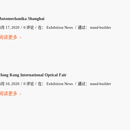
Automechanika Shanghai
/
/
/
4月 17, 2020
0 评论
在：
Exhibition News
通过：
stand-builder
阅读更多
Hong Kong International Optical Fair
/
/
/
4月 16, 2020
0 评论
在：
Exhibition News
通过：
stand-builder
阅读更多